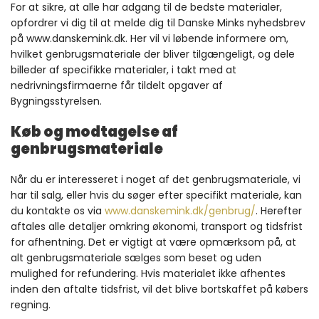
For at sikre, at alle har adgang til de bedste materialer,
opfordrer vi dig til at melde dig til Danske Minks nyhedsbrev
på www.danskemink.dk. Her vil vi løbende informere om,
hvilket genbrugsmateriale der bliver tilgængeligt, og dele
billeder af specifikke materialer, i takt med at
nedrivningsfirmaerne får tildelt opgaver af
Bygningsstyrelsen.
Køb og modtagelse af
genbrugsmateriale
Når du er interesseret i noget af det genbrugsmateriale, vi
har til salg, eller hvis du søger efter specifikt materiale, kan
du kontakte os via
www.danskemink.dk/genbrug/
. Herefter
aftales alle detaljer omkring økonomi, transport og tidsfrist
for afhentning. Det er vigtigt at være opmærksom på, at
alt genbrugsmateriale sælges som beset og uden
mulighed for refundering. Hvis materialet ikke afhentes
inden den aftalte tidsfrist, vil det blive bortskaffet på købers
regning.