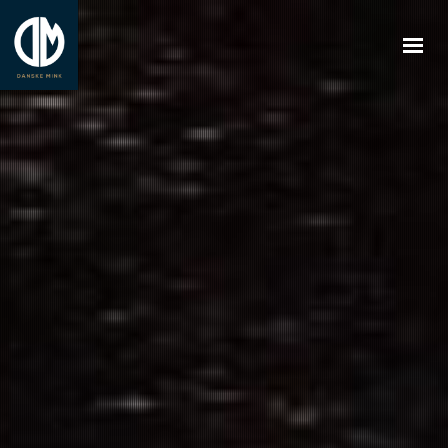
FORSIDE
OM OS
BLIV MEDLEM
NYHEDER
MINKFARME
UK
KONTAKT OS