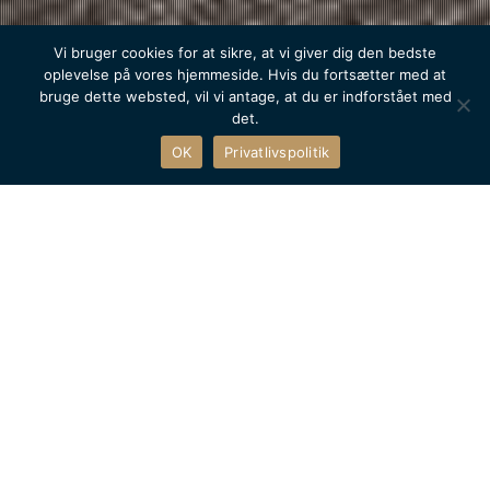
Vi bruger cookies for at sikre, at vi giver dig den bedste
oplevelse på vores hjemmeside. Hvis du fortsætter med at
bruge dette websted, vil vi antage, at du er indforstået med
det.
OK
Privatlivspolitik
DANSKE MINK
MATERIALEBØRSEN
Danske Mink har indgået et formelt samarbejde med fire af
de seks virksomheder, som Bygningsstyrelsen har udvalgt til