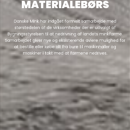
MATERIALEBØRS
Danske Mink har indgået formelt samarbejde med
størstedelen af de virksomheder der er udvalgt af
Bygningsstyrelsen til at nedrivning af landets minkfarme.
Samarbejdet giver nye og eksisterende avlere mulighed for
at bestille eller købe alt fra bure til maskinhaller og
maskiner i takt med at farmene nedrives.