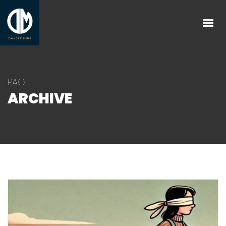
FORSIDE
OM OS
BLIV MEDLEM
PAGE
NYHEDER
ARCHIVE
MINKFARME
UK
KONTAKT OS