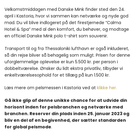
Velkomstmiddagen med Danske Mink finder sted den 24.
april i Kastoria, hvor vi sammen kan netværke og nyde god
mad. Du vil blive indlogeret på det firestjernede “Calma
Hotel & Spa” med al den komfort, du behøver, og modtage
en officiel Danske Mink polo t-shirt som souvenir.
Transport til og fra Thessaloniki lufthavn er også inkluderet,
så din rejse bliver så behagelig som muligt. Prisen for denne
uforglemmelige oplevelse er kun 5.500 kr. per person i
dobbeltværelse. Ønsker du lidt ekstra privatliv, tilbyder vi
enkeltværelsesophold for et tillæg på kun 1.500 kr.
Læs mere om pelsmessen i Kastoria ved at
klikke her.
Gå ikke glip af denne unikke chance for at udvide din
horisont inden for pelsbranchen og netværke med
branchen. Reserver din plads inden 25. januar 2023 og
bliv en del af en begivenhed, der sætter standarden
for global pelsmode
.